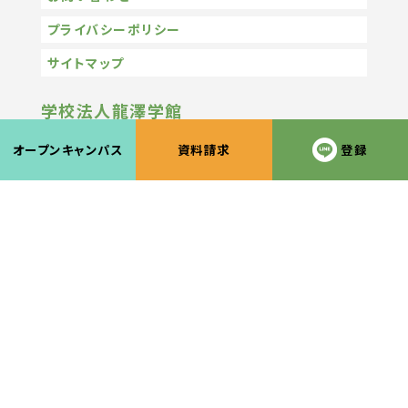
プライバシーポリシー
サイトマップ
学校法人龍澤学館
MCL 専門学校グループ
オープンキャンパス
資料請求
登録
MCL 盛岡情報ビジネス＆デザイン専門学校
MCL 盛岡外語観光＆ブライダル専門学校
MCL 盛岡医療福祉スポーツ専門学校
MCL 盛岡公務員法律専門学校
MCL 盛岡ペットワールド専門学校
MCL 盛岡医療大学校
MCL 盛岡菜園調理製菓専門学校
釜石市国際外語大学校