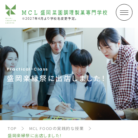
※2027年4月より学校名変更予定。
Practical-Class
盛岡楽縁祭に出店しました！
TOP
MCL FOODの実践的な授業
盛岡楽縁祭に出店しました！