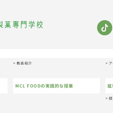
教員紹介
ア
MCL FOODの実践的な授業
就
就