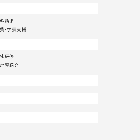
料請求
費・学費支援
外研修
定寮紹介