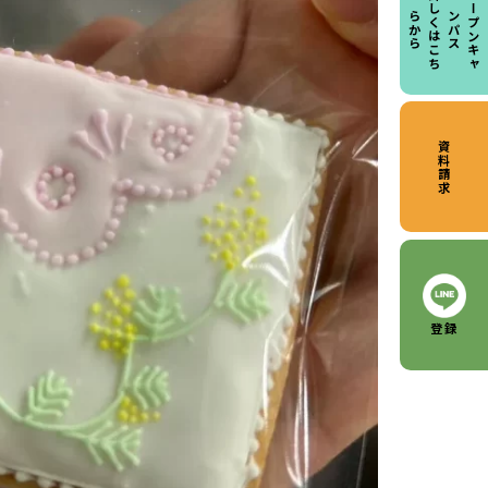
詳
し
く
は
こ
ち
か
オ
ー
プ
ン
キ
ャ
パ
ら
ら
ン
ス
資料請求
登録