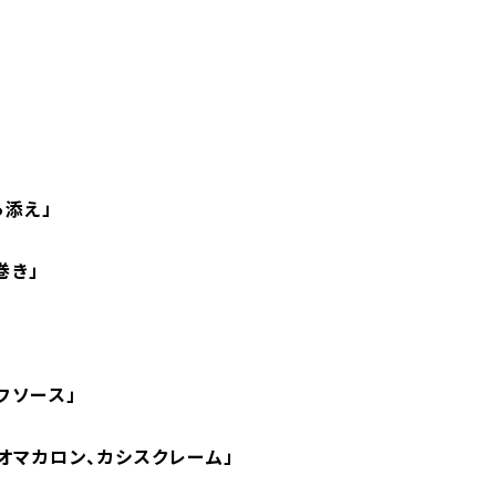
ら添え」
巻き」
フソース
」
オマカロン、カシスクレーム」