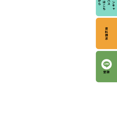
詳
し
く
は
こ
ち
か
オ
ー
プ
ン
キ
ャ
パ
ら
ら
ン
ス
資料請求
登録