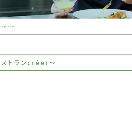
réer～
ストランcréer～