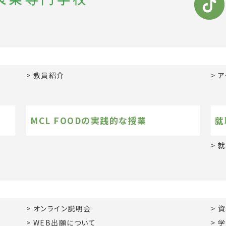
教員紹介
ア
MCL FOODの実践的な授業
就
就
オンライン説明会
資
WEB出願について
学