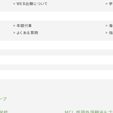
WEB出願について
学
年間行事
海
よくある質問
指
ープ
学校
MCL 盛岡外語観光＆