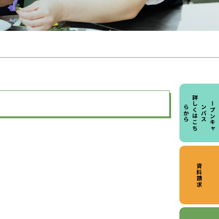
詳
し
く
は
こ
ち
か
オ
ー
プ
ン
キ
ャ
パ
ら
ら
ン
ス
資料請求