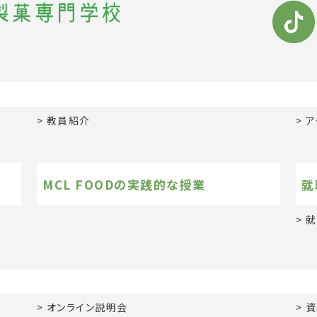
教員紹介
ア
MCL FOODの実践的な授業
就
就
オンライン説明会
資