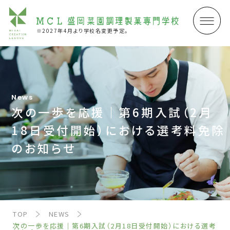
※2027年4月より学校名変更予定。
News
次の一歩を応援｜第6期入試（2月
18日受付開始）における選考料免除
のお知らせ
TOP
NEWS
次の一歩を応援｜第6期入試（2月18日受付開始）における選考